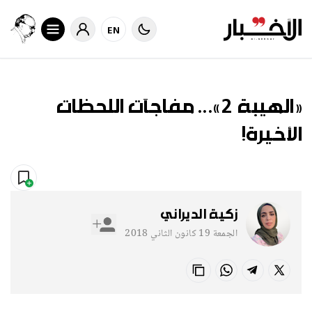
EN
«الهيبة 2»... مفاجآت اللحظات
الأخيرة!
منوعات
زكية الديراني
الجمعة 19 كانون الثاني 2018