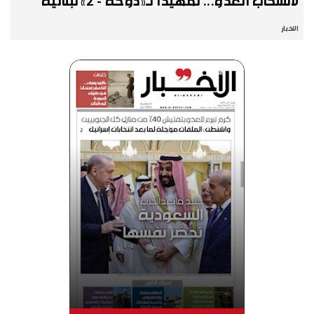
لانسحاب العدو... تمهيداً لـ«دوحة - 2» لبنانية
الأخبار