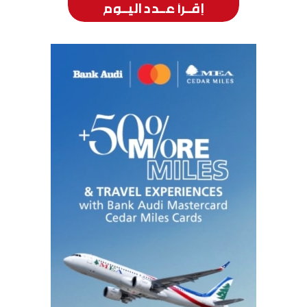
إقــرأ عــدد اليــوم