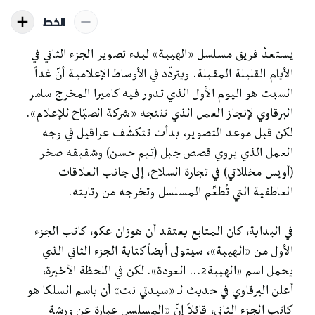
الخط
يستعدّ فريق مسلسل «الهيبة» لبدء تصوير الجزء الثاني في
الأيام القليلة المقبلة. ويتردّد في الأوساط الإعلامية أنّ غداً
السبت هو اليوم الأول الذي تدور فيه كاميرا المخرج سامر
البرقاوي لإنجاز العمل الذي تنتجه «شركة الصبّاح للإعلام».
لكن قبل موعد التصوير، بدأت تتكشّف عراقيل في وجه
العمل الذي يروي قصص جبل (تيم حسن) وشقيقه صخر
(أويس مخللاتي) في تجارة السلاح، إلى جانب العلاقات
العاطفية التي تُطعِّم المسلسل وتخرجه من رتابته.
في البداية، كان المتابع يعتقد أن هوزان عكو، كاتب الجزء
الأول من «الهيبة»، سيتولى أيضاً كتابة الجزء الثاني الذي
يحمل اسم «الهيبة2... العودة». لكن في اللحظة الأخيرة،
أعلن البرقاوي في حديث لـ «سيدتي نت» أن باسم السلكا هو
كاتب الجزء الثاني، قائلاً إنّ «المسلسل عبارة عن ورشة