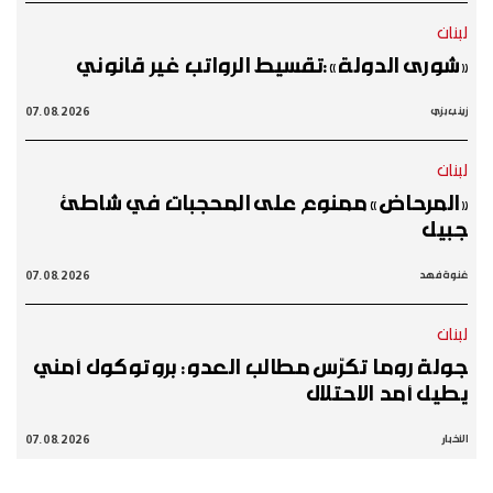
لبنان
«شورى الدولة»:تقسيط الرواتب غير قانوني
07.08.2026
زينب بزي
لبنان
«المرحاض» ممنوع على المحجبات في شاطئ
جبيل
07.08.2026
غنوة فهد
لبنان
جولة روما تكرّس مطالب العدو: بروتوكول أمني
يطيل أمد الاحتلال
07.08.2026
الأخبار