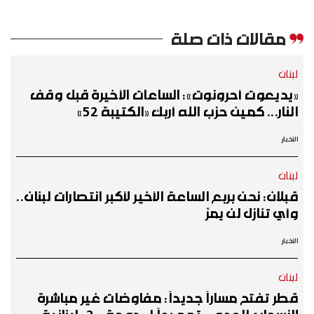
مقالات ذات صلة
لبنان
«يديعوت أحرونوت»: الساعات الأخيرة قبل وقف
النار... كمين حزب الله أربك «الكتيبة 52»
الأخبار
لبنان
قبلان: نحن بربع الساعة الأخير لأكبر انتصارات لبنان..
وأي تنازل لن يمرّ
الأخبار
لبنان
قطر تفتح مساراً جديداً: مفاوضات غير مباشرة