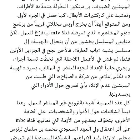
الممثلين الضيوف، بل ستكون البطولة متعدّدة الأطراف،
وتعتمد على كاركتيرات الأبطال، كما حصل في الجزء الأول.
ومن المتوقع أيضاً أن يخرج أويس مخللاتي قريباً من برنامج
«ديو المشاهير» الذي تعرضه قناة mtv ليتفرّغ للعمل. لكنّ
متابعي المسلسل يخشون من أن يتحوّل «الهيبة» إلى
مسلسل يشبه «باب الحارة». فالأخير نجح في الجزءين الأولين
فقط، ثم فشل في الأعمال اللاحقة التي تخطّت تسعة أجزاء،
ويجري حالياً الإعداد للجزء العاشر. في المقابل، يسود «الهيبة
2» تكتّم إعلامي من شركة «الصبّاح»، التي طلبت من
الممثلين عدم الإدلاء بأيّ تصريح حول الأدوار التي
يجسدونها.
كل هذه العملية أشبه بالترويج غير المباشر للعمل، وهنا
تبدأ الشائعات حول الأدوار والشخصيات. على الضفة
الأخرى، يتخوّف بعضهم من الأزمة التي تعانيها قناة mbc
على أثر اعتقال ولي العهد السعودي محمد بن سلمان لرئيس
مجلس إدارتها وليد الإبراهيم. الشبكة السعودية التي تعرض