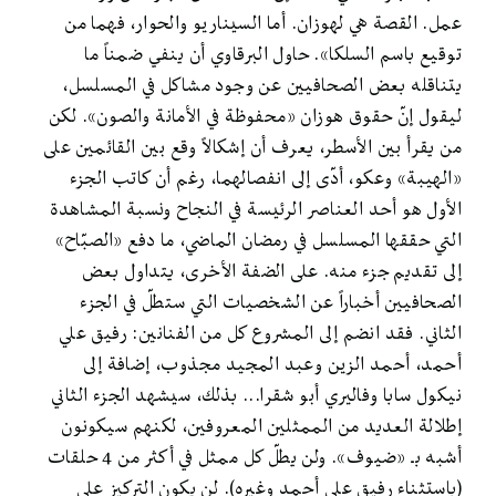
عمل. القصة هي لهوزان. أما السيناريو والحوار، فهما من
توقيع باسم السلكا». حاول البرقاوي أن ينفي ضمناً ما
يتناقله بعض الصحافيين عن وجود مشاكل في المسلسل،
ليقول إنّ حقوق هوزان «محفوظة في الأمانة والصون». لكن
من يقرأ بين الأسطر، يعرف أن إشكالاً وقع بين القائمين على
«الهيبة» وعكو، أدّى إلى انفصالهما، رغم أن كاتب الجزء
الأول هو أحد العناصر الرئيسة في النجاح ونسبة المشاهدة
التي حققها المسلسل في رمضان الماضي، ما دفع «الصبّاح»
إلى تقديم جزء منه. على الضفة الأخرى، يتداول بعض
الصحافيين أخباراً عن الشخصيات التي ستطلّ في الجزء
الثاني. فقد انضم إلى المشروع كل من الفنانين: رفيق علي
أحمد، أحمد الزين وعبد المجيد مجذوب، إضافة إلى
نيكول سابا وفاليري أبو شقرا... بذلك، سيشهد الجزء الثاني
إطلالة العديد من الممثلين المعروفين، لكنهم سيكونون
أشبه بـ «ضيوف». ولن يطلّ كل ممثل في أكثر من 4 حلقات
(باستثناء رفيق علي أحمد وغيره). لن يكون التركيز على