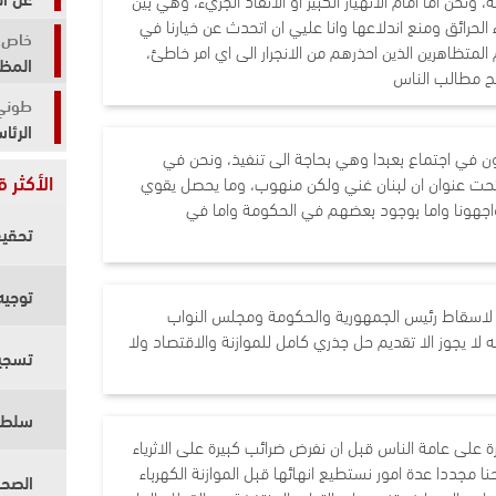
 الحرائق ومنع اندلاعها وانا عليي ان اتحدث عن خيارنا في
خاص ا
لمتظاهرين الذين احذرهم من الانجرار الى اي امر خاطئ،
المظل
ح مطالب الناس
طوني
الرئا
ن في اجتماع بعبدا وهي بحاجة الى تنفيذ، ونحن في
الأكثر ق
تحت عنوان ان لبنان غني ولكن منهوب، وما يحصل يقوي
جهونا واما بوجود بعضهم في الحكومة واما في
لاسقاط رئيس الجمهورية والحكومة ومجلس النواب
لا يجوز الا تقديم حل جذري كامل للموازنة والاقتصاد ولا
 على عامة الناس قبل ان نفرض ضرائب كبيرة على الاثرياء
ا مجددا عدة امور نستطيع انهائها قبل الموازنة الكهرباء