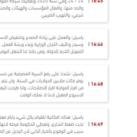
16:45
24 / 24 وفي سنة 2020 وتفك
والحد منها، واقفال المؤسسات والهيئات والصناج
شرعي، والتهرب الضريبي
باسيل: والعمل على زيادة التصدير وتخفيض الاستي
16:46
وسيدر وتاليف اللجان الوزارية وبدء ورشة العمل
التمويل اللازم للدولة، ومن ياخذ لنا الشغل اليو
نوفر مئات ملايين الدولارات في السنة، وان يتم 
16:48
من اقرار الموازنة اقرار الاصلاحات، وانا طرحت ال
الاسبوع المقبل لاننا لا نملك الوقت
باسيل: هناك امكانية للقيام بكل شيء بايام معد
16:49
تحت ضغط الشارع، وتعطي الحكومة فرصة لانهاء 
سبب في الوقوع بالخيار التاني لان البديل عن ال