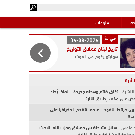
حة
منوعات
06-08-2026
هوايتو يقوم من الموت
نشرة
اتفاق قائم وهدنة جديدة... لماذا يُعاد
لنشرة:
وض على وقف إطلاق النار؟
 بين خرائط النفوذ... عندما تتقدّم الجغرافيا على
اسة
رسائل متبادلة بين دمشق وحزب الله: البحث
 علوش:
مصلحة المشتركة وإدارة الخلاف