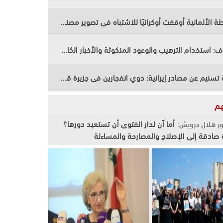
الشرطة الألمانية أوقفت أوكرانيًا للاشتباه في تصوير مصنع أسلحة لصالح استخبارات أجنبية
قاليباف: استخدام الترهيب والوعود المنكوثة والأخبار الكاذبة كأدوات ضغط استراتيجية فاشلة
وكالة تسنيم عن مصادر إيرانية: دوي انفجارين في جزيرة قشم سببه التصدي لأهداف معادية عند مدخل مضيق هرمز
هم
أما آن لدار الفتوى أن تستعيد دورها؟
ور هلال درويش:
صادقة إلى الإصلاح والمصارحة والمساءلة