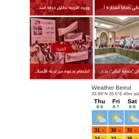
تجمع لأهالي ضحايا انفجار 4 آب داخل حرم مرفأ بيروت- محمد سلمان
وزيرة التربية تطلق خطة استمرارية التعلم للعام 2026–2027- محمد سلمان
المزيد
لقاء بعنوان "حماية لبنان"، بدعوة من "التيار الوطني الحر"-محمد سلمان
اعتصام بدعوة من لجنة الأساتذة المتعاقدين بالساعة في الجامعة اللبنانية-محمد سلمان