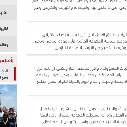
يك شبكة المولدات، المصارف تغريمها، والتدابير المنتفخة من القطاع العام
يق التي لا داعي لها، والجمارك والتهريب والشرعي وغير
راد واطلاق العمل قبل اقرار الموازنة بخطة ماكينزي
، ووضع سياسة الحكومة القائمة على عودة النازحين وتامين
م وكيف نستطيع حل الازمة بلا عودة الننازحين
بأقلام
باسيل: نشدد على رفع السرية المصرفية عن حسابات المسؤولية، واقرار مناقصة الغاز وبكفي ان ناخذ قرار 1
الدكت
الالتزام بالموازنة في مجلس النواب، ونحن نعرف ان الاهم
دعوة 
بقاء جمعة وسبت واحد والنوم بالسرايا لانهاء العمل مطلع
ودة، والمطلوب العمل لو الناس بالشارع لانهاء العمل
العمل، واذا لم تستطيع الحكومة يجب ان ترحل لانها
حكومة الحالية هو ضابي واسوا بكثير من الوضع الحالي