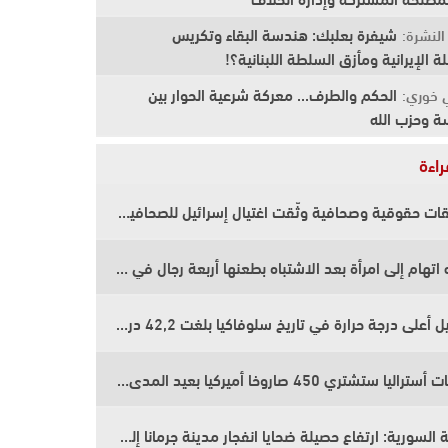
شيفرة بعلبك: هندسة البقاء وتكريس
لنشرة:
ة الإيرانية ومأزق السلطة اللبنانية؟!
الحكم والطرف... معركة شرعية الحوار بين
 خوري:
سة وحزب الله
راءة
تحقيقات حقوقية وصحافية وثّقت اغتيال إسرائيل للصحافية آمال خليل وأكدت وجود أدلّة على ارتكاب جريمة حرب
توجيه اتهام إلى امرأة بعد الاشتباه بطعنها أربعة رجال في وسط لندن
تسجيل أعلى درجة حرارة في تاريخ سلوفاكيا بلغت 42,2 درجة مئوية
سلطات أستراليا ستشتري 450 صاروخا أميركيا بعيد المدى بقيمة 518 مليون دولار
الصحة السورية: ارتفاع حصيلة ضحايا انفجار مدينة جرمانا إلى قتيلين و13 إصابة