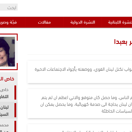
نشرة اللبنانية
النشرة الدولية
مقالات
فجّة وصري
 بعبدا
اب تكتل لبنان القوي، ووضعته بأجواء الاجتماعات الاخيرة
خاص ال
خاص ا
التفا
م الناس، وما حصل كان متوقع والاتي اعظم ان لم يتم
ن لبنان بحاجة الى صدمة كهربائية، وما يحصل يمكن ان
لبنان
السياسات الخاطئة
السي
محمد
عن ال
نحن اما امام الانهيار الكبير او الانقاذ الجريء، وهي بين