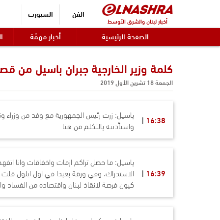
الفن
السبورت
أخبار لبنان والشرق الأوسط
الصفحة الرئيسية
أخبار مهمّة
ال
كلمة وزير الخارجية جبران باسيل من قصر
الجمعة 18 تشرين الأول 2019
باسيل: زرت رئيس الجمهورية مع وفد من وزراء ونو
16:38
واستأذنته بالتكلم من هنا
باسيل: ما حصل تراكم ازمات واخفاقات وانا اتفه
16:39
الاستدراك، وفي ورقة بعبدا في اول ايلول قلت ا
كيون فرصة لانقاذ لبنان واقتصاده من الفساد و
باسيل: ويمكن ان يدخل لبنان في الفوضى والفتنة، و