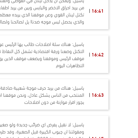
من يريد احراق الاخضر واليابس وبين من يريد اطفاء
16:41
تكتل لبنان القوي وعن موقفنا الذي يريده معظم ا
والذي يحصل ليس موجه ضدناا بل لصالحنا ولصال
باسيل: هناك سلة اصلاحات طالب بها الرئيس عو
التكتل وضعنا ورقة اقتصادية تشمل كل النقاط 
16:42
موقف الرئيس وموقفنا ويضعف موقف الذين يوا
التظاهرات اليوم
باسيل: هناك من يريد حرف موجة شعبية صادقة 
16:43
المنتخب من الناس بشكل عادل، ونحن موقفنا انه 
يجوز اقرار موازنة من دون اصلاحات
باسيل: لا نقبل بفرض اي ضرائب جديدة ولو صغيرة
ومقولتنا ان جيوب الكبيرة قبل الصغيرة، وقد طرحن